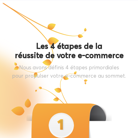
Les 4 étapes de la
réussite de votre e-commerce
Nous avons définis 4 étapes primordiales
pour propulser votre e-commerce au sommet.
1